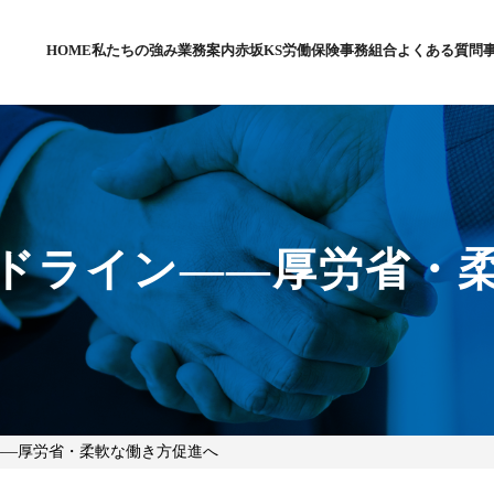
HOME
私たちの強み
業務案内
赤坂KS労働保険事務組合
よくある質問
ドライン――厚労省・
――厚労省・柔軟な働き方促進へ