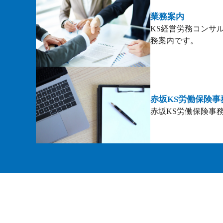
業務案内
KS経営労務コンサ
務案内です。
赤坂KS労働保険事
赤坂KS労働保険事