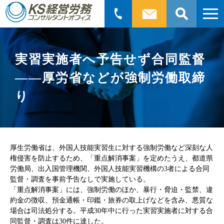
検
索:
実習実施者へ予告せず合同監督
――厚労省などが強制労働取締
り
厚生労働省は、外国人技能実習生に対する強制労働など深刻な人
権侵害を防止するため、「重点解消事案」を定めたうえ、都道県
労働局、出入国管理機関、外国人技能実習機構の3者による合同
監督・調査を事前予告なしで実施している。
「重点解消事案」には、強制労働のほか、暴行・脅迫・監禁、違
約金の徴収、預金通帳・印鑑・旅券の取上げなどを含み、悪質な
場合は司法処分する。平成30年中に行った実習実施者に対する合
同監督・調査は30件に達した。