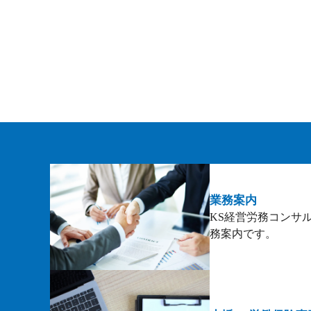
業務案内
KS経営労務コンサ
務案内です。