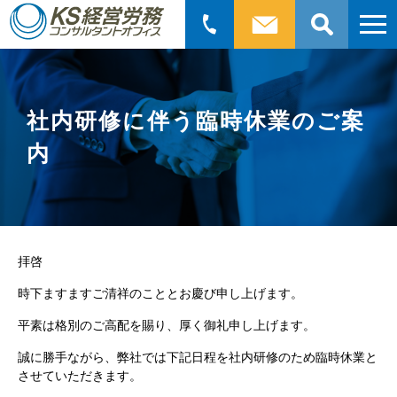
検
索:
社内研修に伴う臨時休業のご案
内
拝啓
時下ますますご清祥のこととお慶び申し上げます。
平素は格別のご高配を賜り、厚く御礼申し上げます。
誠に勝手ながら、弊社では下記日程を社内研修のため臨時休業と
させていただきます。