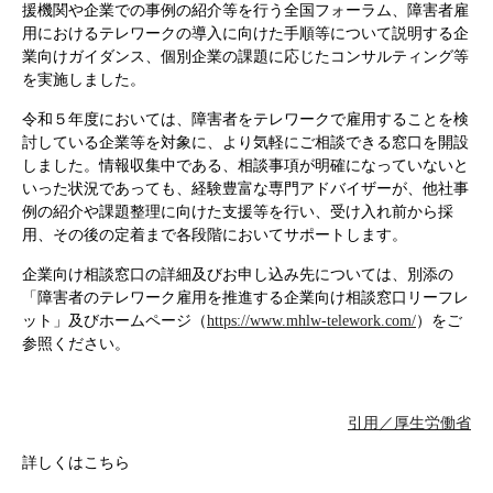
援機関や企業での事例の紹介等を行う全国フォーラム、障害者雇
用におけるテレワークの導入に向けた手順等について説明する企
業向けガイダンス、個別企業の課題に応じたコンサルティング等
を実施しました。
令和５年度においては、障害者をテレワークで雇用することを検
討している企業等を対象に、より気軽にご相談できる窓口を開設
しました。情報収集中である、相談事項が明確になっていないと
いった状況であっても、経験豊富な専門アドバイザーが、他社事
例の紹介や課題整理に向けた支援等を行い、受け入れ前から採
用、その後の定着まで各段階においてサポートします。
企業向け相談窓口の詳細及びお申し込み先については、別添の
「障害者のテレワーク雇用を推進する企業向け相談窓口リーフレ
ット」及びホームページ（
https://www.mhlw-telework.com/
）をご
参照ください。
引用／厚生労働省
詳しくはこちら