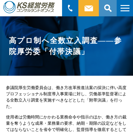
検
索:
高プロ制へ全数立入調査――参
院厚労委「付帯決議」
参議院厚生労働委員会は、働き方改革推進法案の採決に伴い高度
プロフェッショナル制度導入事業場に対し、労働基準監督署によ
る全数立入り調査を実施すべきなどとした「附帯決議」を行っ
た。
使用者は労働時間にかかわる業務命令や指示のほか、働き方の裁
量を奪うような成果・業務量の要求、納期・期限の設定などをし
てはならないことを省令で明確化し、監督指導を徹底するとして