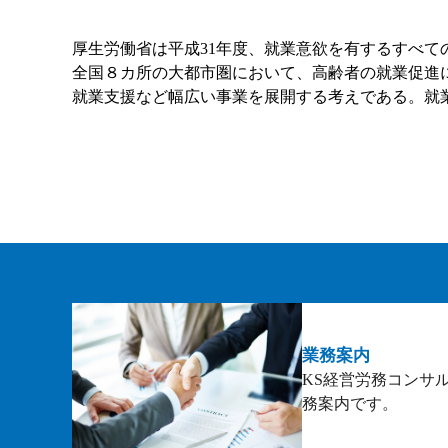
厚生労働省は平成31年度、就業意欲を有するすべて
全国８カ所の大都市圏において、高齢者の就業促進
就業支援など幅広い事業を展開する考えである。就
業務案内
KS経営労務コンサ
務案内です。