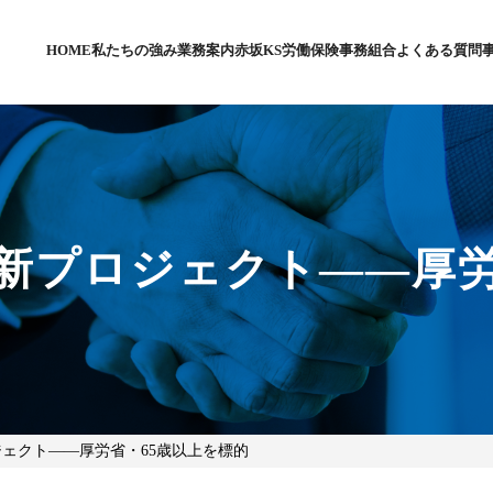
HOME
私たちの強み
業務案内
赤坂KS労働保険事務組合
よくある質問
新プロジェクト――厚労
ェクト――厚労省・65歳以上を標的