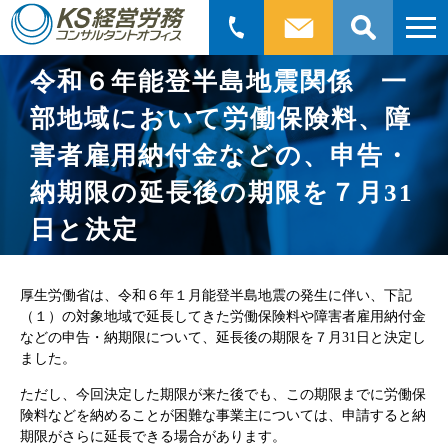
検
令和６年能登半島地震関係 一
索:
部地域において労働保険料、障
害者雇用納付金などの、申告・
納期限の延長後の期限を７月31
日と決定
厚生労働省は、令和６年１月能登半島地震の発生に伴い、下記
（１）の対象地域で延長してきた労働保険料や障害者雇用納付金
などの申告・納期限について、延長後の期限を７月31日と決定し
ました。
ただし、今回決定した期限が来た後でも、この期限までに労働保
険料などを納めることが困難な事業主については、申請すると納
期限がさらに延長できる場合があります。