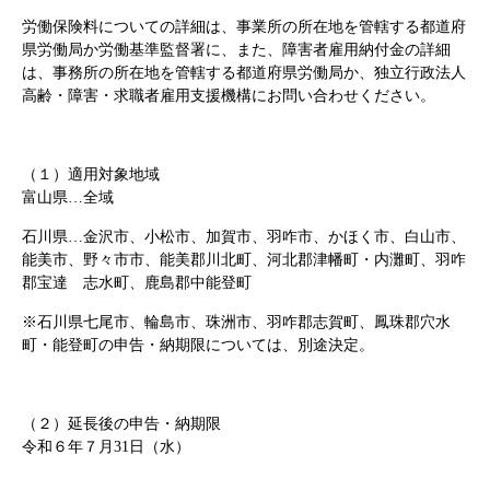
労働保険料についての詳細は、事業所の所在地を管轄する都道府
県労働局か労働基準監督署に、また、障害者雇用納付金の詳細
は、事務所の所在地を管轄する都道府県労働局か、独立行政法人
高齢・障害・求職者雇用支援機構にお問い合わせください。
（１）適用対象地域
富山県…全域
石川県…金沢市、小松市、加賀市、羽咋市、かほく市、白山市、
能美市、野々市市、能美郡川北町、河北郡津幡町・内灘町、羽咋
郡宝達 志水町、鹿島郡中能登町
※石川県七尾市、輪島市、珠洲市、羽咋郡志賀町、鳳珠郡穴水
町・能登町の申告・納期限については、別途決定。
（２）延長後の申告・納期限
令和６年７月31日（水）