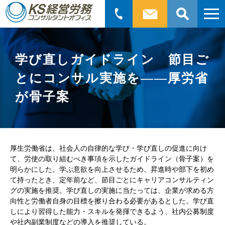
検
索:
学び直しガイドライン 節目ご
とにコンサル実施を――厚労省
が骨子案
厚生労働省は、社会人の自律的な学び・学び直しの促進に向け
て、労使の取り組むべき事項を示したガイドライン（骨子案）を
明らかにした。学ぶ意欲を向上させるため、昇進時や部下を初め
て持ったとき、定年前など、節目ごとにキャリアコンサルティン
グの実施を推奨。学び直しの実施に当たっては、企業が求める方
向性と労働者自身の目標を擦り合わる必要があるとした。学び直
しにより習得した能力・スキルを発揮できるよう、社内公募制度
や社内副業制度などの導入を推奨している。